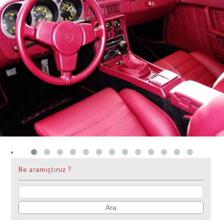
Hakkımızda
Basında Biz
Hizmetlerimiz
Oto Deri Boyama
İletişim
TürkKuşu Özel Dizayn Döşeme
Ne aramıştınız ?