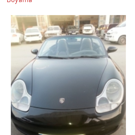
Hakkımızda
Basında Biz
Hizmetlerimiz
Oto Deri Boyama
İletişim
TürkKuşu Özel Dizayn Döşeme